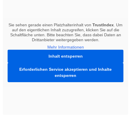
Fachanwältin für
Fachanwalt für
Arbeitsrecht
Erbrecht
Fachanwältin für
Fachanwalt für IT-
Versicherungsrecht
Recht
Sie sehen gerade einen Platzhalterinhalt von
TrustIndex
. Um
Fachanwältin für
auf den eigentlichen Inhalt zuzugreifen, klicken Sie auf die
Schaltfläche unten. Bitte beachten Sie, dass dabei Daten an
Bank- und
Drittanbieter weitergegeben werden.
Kapitalmarktrecht
Mehr Informationen
Inhalt entsperren
Erforderlichen Service akzeptieren und Inhalte
entsperren