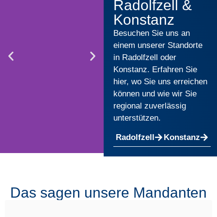
Radolfzell &
Konstanz
Besuchen Sie uns an
einem unserer Standorte
in Radolfzell oder
Konstanz. Erfahren Sie
hier, wo Sie uns erreichen
können und wie wir Sie
regional zuverlässig
unterstützen.
Radolfzell
Konstanz
Robert Leidel
Daniela
Niemann
Rechtsanwalt
Das sagen unsere Mandanten
Rechtsanwältin &
Fachanwalt für
Mediatorin (in
Handels- und
Anstellung)
Gesellschaftsrecht