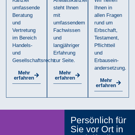
Kanzlei
Anwaltskanzlei
Wir helfen
umfassende
steht Ihnen
Ihnen in
Beratung
mit
allen Fragen
und
umfassendem
rund um
Vertretung
Fachwissen
Erbschaft,
im Bereich
und
Testament,
Handels-
langjähriger
Pflichtteil
und
Erfahrung
und
Gesellschaftsrecht.
zur Seite.
Erbausein-
andersetzung.
Mehr
Mehr
erfahren
erfahren
Mehr
erfahren
Persönlich für
Sie vor Ort in